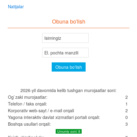
Natijalar
Obuna bo'lish
2026-yil davomida kelib tushgan murojaatlar soni:
Og`zaki murojaatlar:
2
Telefon / faks orqali:
1
Korporativ web-sayt / e-mail orqali
2
Yagona interaktiv davlat xizmatlari portali orqali:
0
Boshqa usullari orqali:
3
Umumiy soni: 8