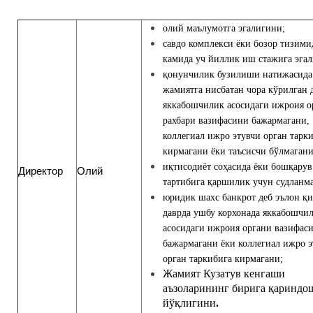
олий маълумотга эгалигини;
савдо комплекси ёки бозор тизими
камида уч йиллик иш стажига эга
қонунчилик бузилиши натижасида
жамиятга нисбатан чора кўрилган 
яккабошчилик асосидаги ижроия о
рахбари вазифасини бажармагани,
коллегиал ижро этувчи орган тарк
кирмагани ёки таъсисчи бўлмагани
иқтисодиёт соҳасида ёки бошқарув
Директор
Олий
тартибига қаршилик учун судланм
юридик шахс банкрот деб эълон қ
даврда ушбу корхонада яккабошчи
асосидаги ижроия органи вазифас
бажармагани ёки коллегиал ижро э
орган таркибига кирмагани;
Жамият Кузатув кенгаши
аъзоларининг бирига қариндо
йўқлигини
.