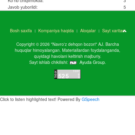
Ko’rib chiqilmokda:
3
Javob yuborildi:
5
Bosh saxifa
Kompaniya haqida
Aloqalar
Sayt xaritasi
Copyright © 2026 "Navro'z dehqon bozori" AJ. Barcha
huquqlar himoyalangan. Materiallardan foydalanganda,
quyidagi havolani keltirish majburiy.
Sayt ishlab chikilishi:
Ayuda Group
.
Click to listen highlighted text!
Powered By
GSpeech