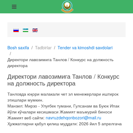
Bosh saxifa
Tadbirlar
Tender va kimoshdi savdolari
Директори лавозимига Танлов / Конкурс на должность
директора
Директори лавозимига Танлов / Конкурс
на должность директора
Танловда юқори малакали чет эл менежерлари иштирок
этишлари мумкин.
Манзил: Мирзо - Улуғбек тумани, Гулсанам ва Буюк Ипак
йўли кўчалари кесишмаси Жамият маъмурий биноси
Жамият веб сайти:
navruzdehqonbozori@mail.ru
Ҳужжатларни қабул қилиш муддати: 2026 йил 5 апрелгача