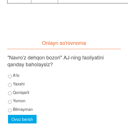
Onlayn so'rovnoma
"Navro'z dehqon bozori" AJ-ning faoliyatini
qanday baholaysiz?
A'lo
Yaxshi
Qoniqarli
Yomon
Bilmayman