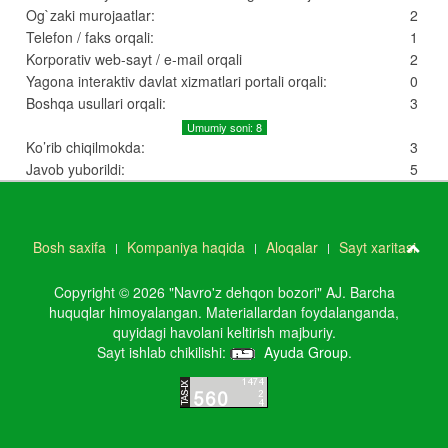
Og`zaki murojaatlar:
2
Telefon / faks orqali:
1
Korporativ web-sayt / e-mail orqali
2
Yagona interaktiv davlat xizmatlari portali orqali:
0
Boshqa usullari orqali:
3
Umumiy soni: 8
Ko’rib chiqilmokda:
3
Javob yuborildi:
5
Bosh saxifa
Kompaniya haqida
Aloqalar
Sayt xaritasi
Copyright © 2026 "Navro'z dehqon bozori" AJ. Barcha
huquqlar himoyalangan. Materiallardan foydalanganda,
quyidagi havolani keltirish majburiy.
Sayt ishlab chikilishi:
Ayuda Group
.