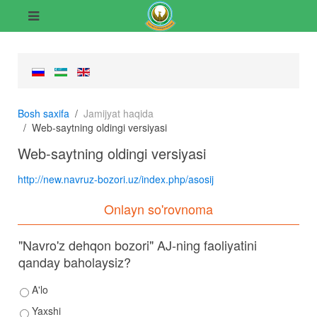
Bosh saxifa
Jamijyat haqida
Web-saytning oldingi versiyasi
Web-saytning oldingi versiyasi
http://new.navruz-bozori.uz/index.php/asosij
Onlayn so'rovnoma
"Navro'z dehqon bozori" AJ-ning faoliyatini
qanday baholaysiz?
A'lo
Yaxshi