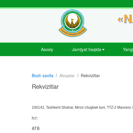
«N
Asosiy
Jamijyat haqida
Yangi
Bosh saxifa
Aloqalar
Rekvizitlar
Rekvizitlar
100142, Tashkent Shahar, Mirzo Ulugbek tuni, TTZ-2 Mavzesi, 
h/r:
ATB