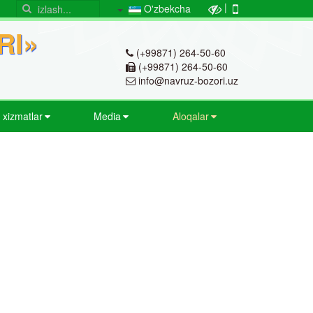
|
O'zbekcha
RI»
(+99871) 264-50-60
(+99871) 264-50-60
info@navruz-bozori.uz
v xizmatlar
Media
Aloqalar