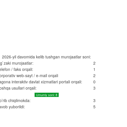
2026-yil davomida kelib tushgan murojaatlar soni:
g`zaki murojaatlar:
2
elefon / faks orqali:
1
orporativ web-sayt / e-mail orqali
2
agona interaktiv davlat xizmatlari portali orqali:
0
oshqa usullari orqali:
3
Umumiy soni: 8
o’rib chiqilmokda:
3
avob yuborildi:
5