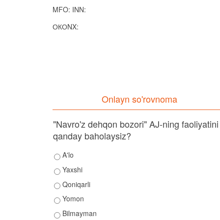
MFO: INN:
ОКОNX:
Onlayn so'rovnoma
"Navro'z dehqon bozori" AJ-ning faoliyatini
qanday baholaysiz?
A'lo
Yaxshi
Qoniqarli
Yomon
Bilmayman