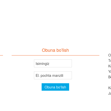
Obuna bo'lish
O
T
K
Y
B
K
J