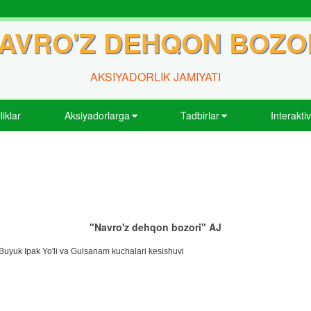
AVRO'Z DEHQON BOZO
AKSIYADORLIK JAMIYATI
liklar
Aksiyadorlarga
Tadbirlar
Interakti
"Navro'z dehqon bozori" AJ
Buyuk Ipak Yo'li va Gulsanam kuchalari kesishuvi