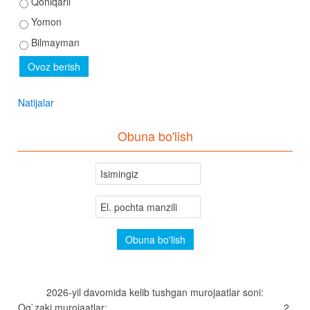
Qoniqarli
Yomon
Bilmayman
Natijalar
Obuna bo'lish
2026-yil davomida kelib tushgan murojaatlar soni:
Og`zaki murojaatlar:
2