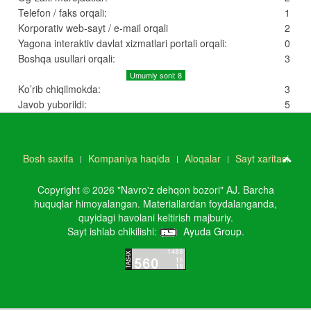
Telefon / faks orqali:
1
Korporativ web-sayt / e-mail orqali
2
Yagona interaktiv davlat xizmatlari portali orqali:
0
Boshqa usullari orqali:
3
Umumiy soni: 8
Ko’rib chiqilmokda:
3
Javob yuborildi:
5
Bosh saxifa
Kompaniya haqida
Aloqalar
Sayt xaritasi
Copyright © 2026 "Navro'z dehqon bozori" AJ. Barcha
huquqlar himoyalangan. Materiallardan foydalanganda,
quyidagi havolani keltirish majburiy.
Sayt ishlab chikilishi:
Ayuda Group
.