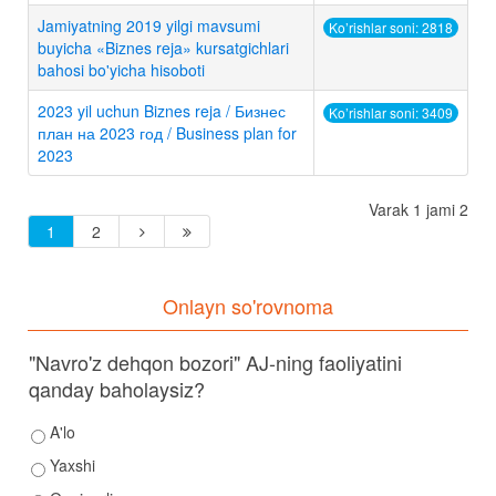
Jamiyatning 2019 yilgi mavsumi
Ko’rishlar soni: 2818
buyicha «Biznes reja» kursatgichlari
bahosi bo'yicha hisoboti
2023 yil uchun Biznes reja / Бизнес
Ko’rishlar soni: 3409
план на 2023 год / Business plan for
2023
Varak 1 jami 2
1
2
Onlayn so'rovnoma
"Navro'z dehqon bozori" AJ-ning faoliyatini
qanday baholaysiz?
A'lo
Yaxshi