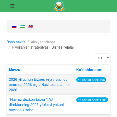
Bosh saxifa
Aksiyadorlarga
Rivojlanish strategiyasi, Biznes-rejalar
Satrlar soni:
Mavzu
Ko’rishlar soni
2026 yil uchun Biznes reja / Бизнес
Ko’rishlar soni: 896
план на 2026 год / Business plan for
2026
"Navruz dexkon bozori" AJ
Ko’rishlar soni: 1181
direktorining 2025 yil 6 oyi yakuni
buyicha xisoboti