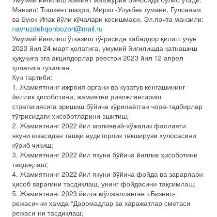
Манзил: Тошкент шаҳри, Мирзо -Улуғбек тумани, Гулсанам
ва Буюк Ипак йўли кўчалари кесишмаси. Эл.почта манзили:
navruzdehqonbozori@mail.ru
Умумий йиғилиш ўтказиш тўғрисида хабардор қилиш учун
2023 йил 24 март ҳолатига, умумий йиғилишда қатнашиш
ҳуқуқига эга акциядорлар реестри 2023 йил 12 апрел
ҳолатига тузилган.
Кун тартиби:
1. Жамиятнинг ижроия органи ва кузатув кенгашининг
йиллик ҳисоботини, жамиятни ривожлантириш
стратегиясига эришиш бўйича кўрилаётган чора-тадбирлар
тўғрисидаги ҳисоботларини эшитиш;
2. Жамиятнинг 2022 йил молиявий-хўжалик фаолияти
якуни юзасидан ташқи аудиторлик текшируви хулосасини
кўриб чиқиш;
3. Жамиятнинг 2022 йил якуни бўйича йиллик ҳисоботини
тасдиқлаш;
4. Жамиятнинг 2022 йил якуни бўйича фойда ва зарарлари
ҳисоб варағини тасдиқлаш, унинг фойдасини тақсимлаш;
5. Жамиятнинг 2023 йилга мўлжалланган «Бизнес-
режаси»ни ҳамда “Даромадлар ва харажатлар сметаси
режаси”ни тасдиқлаш;