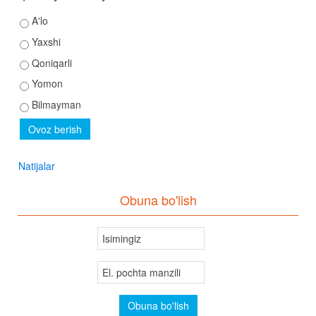
A'lo
Yaxshi
Qoniqarli
Yomon
Bilmayman
Natijalar
Obuna bo'lish