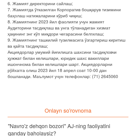
6. Жамият директорини сайлаш;
7. Жамиятда ўтказилган Корпоратив бошқарув тизимини
баҳолаш натижаларини кўриб чиқиш;
8. Жамиятнинг 2023 йил фаолияти учун жамият
Аудиторини тасдиқлаш ва унга тўланадиган хизмат
ҳақининг энг кўп миқдори чегарасини белгилаш;
9. Жамиятнинг ташкилий тузилмасига ўзгартириш киритиш
ва қайта тасдиқлаш;
Акциядорлар умумий йиғилишга шахсини тасдиқловчи
ҳужжат билан келишлари, юридик шахс вакиллари
ишончнома билан келишлари шарт. Акциядорларни
рўйхатга олиш 2023 йил 18 апрел соат 10-00 дан
бошланади. Маълумот учун телефонлар: (71) 2645060
Onlayn so'rovnoma
"Navro'z dehqon bozori" AJ-ning faoliyatini
qanday baholaysiz?