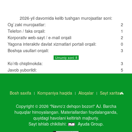
2026-yil davomida kelib tushgan murojaatlar soni:
Og`zaki murojaatlar:
2
Telefon / faks orqali:
1
Korporativ web-sayt / e-mail orqali
2
Yagona interaktiv davlat xizmatlari portali orqali:
0
Boshqa usullari orqali:
3
Umumiy soni: 8
Ko’rib chiqilmokda:
3
Javob yuborildi:
5
Bosh saxifa
Kompaniya haqida
Aloqalar
Sayt xaritasi
Copyright © 2026 "Navro'z dehqon bozori" AJ. Barcha
huquqlar himoyalangan. Materiallardan foydalanganda,
quyidagi havolani keltirish majburiy.
Sayt ishlab chikilishi:
Ayuda Group
.