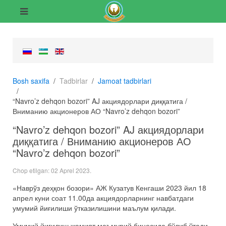
Bosh saxifa
Tadbirlar
Jamoat tadbirlari
“Navro’z dehqon bozori” AJ акциядорлари диққатига /
Вниманию акционеров АО “Navro’z dehqon bozori”
“Navro’z dehqon bozori” AJ акциядорлари
диққатига / Вниманию акционеров АО
“Navro’z dehqon bozori”
Chop etilgan:
02 Aprel 2023
.
«Наврўз деҳқон бозори» АЖ Кузатув Кенгаши 2023 йил 18
апрел куни соат 11.00да акциядорларнинг навбатдаги
умумий йиғилиши ўтказилишини маълум қилади.
Умумий йиғилиш жамият маъмурий биносида бўлиб ўтади.