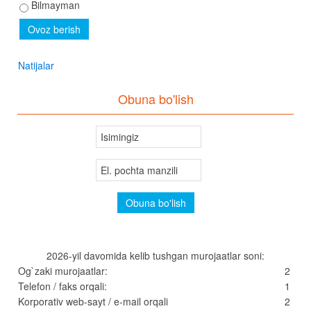
Bilmayman
Natijalar
Obuna bo'lish
2026-yil davomida kelib tushgan murojaatlar soni:
Og`zaki murojaatlar:
2
Telefon / faks orqali:
1
Korporativ web-sayt / e-mail orqali
2