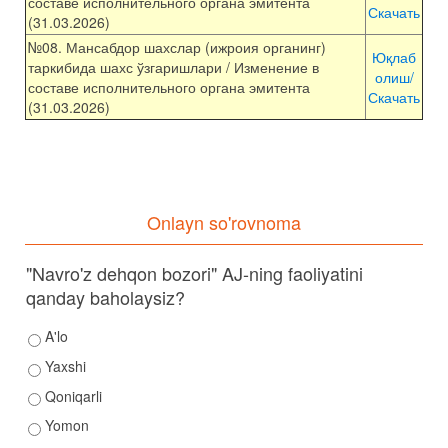
составе исполнительного органа эмитента
Скачать
(31.03.2026)
№08. Мансабдор шахслар (ижроия органинг)
Юқлаб
таркибида шахс ўзгаришлари / Изменение в
олиш/
составе исполнительного органа эмитента
Скачать
(31.03.2026)
Onlayn so'rovnoma
"Navro'z dehqon bozori" AJ-ning faoliyatini
qanday baholaysiz?
A'lo
Yaxshi
Qoniqarli
Yomon