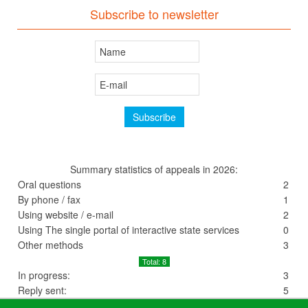
Subscribe to newsletter
Summary statistics of appeals in 2026:
Oral questions
2
By phone / fax
1
Using website / e-mail
2
Using The single portal of interactive state services
0
Other methods
3
Total: 8
In progress:
3
Reply sent:
5